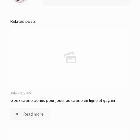
Related posts
July 20, 2026
Godz casino bonus pour jouer au casino en ligne et gagner
Read more