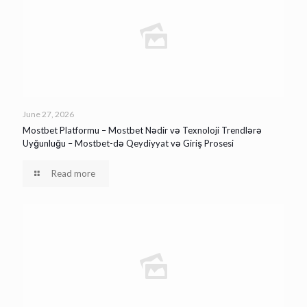
June 27, 2026
Mostbet Platformu – Mostbet Nədir və Texnoloji Trendlərə
Uyğunluğu – Mostbet-də Qeydiyyat və Giriş Prosesi
Read more